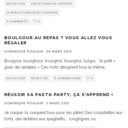
NUTRITION
DIÉTÉTIQUE DE L'EFFORT
LA BIBLIOTHÈQUE DU COUREUR
3 COMMENTS
0
BOULGOUR AU REPAS ? VOUS ALLEZ VOUS
RÉGALER
DOMINIQUE POULAIN
·
30 MARS 2012
Boulgour, boulghour, bourghol, bourghul, bulgur, : le petit «
grain de céréales » Ces mots désignent tous la même
...
NUTRITION
RECETTES
0 COMMENTAIRE
0
RÉUSSIR SA PASTA PARTY, ÇA S’APPREND !
DOMINIQUE POULAIN
·
2 MARS 2012
Je craque, ils craquent tous pour les pâtes! Des coquillettes aux
tortis, des farfalles aux spaghettis,… longilignes ou
...