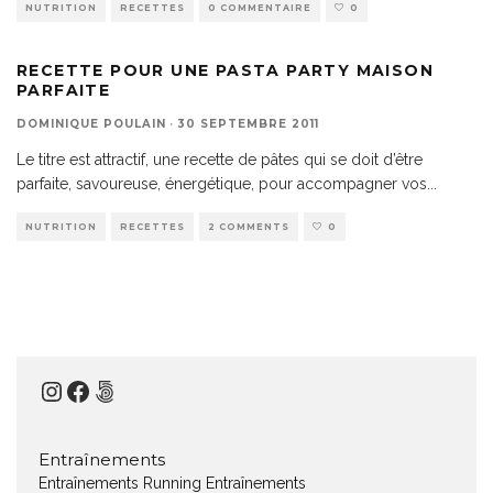
NUTRITION
RECETTES
0 COMMENTAIRE
0
RECETTE POUR UNE PASTA PARTY MAISON
PARFAITE
DOMINIQUE POULAIN
·
30 SEPTEMBRE 2011
Le titre est attractif, une recette de pâtes qui se doit d’être
parfaite, savoureuse, énergétique, pour accompagner vos
...
NUTRITION
RECETTES
2 COMMENTS
0
Instagram
Facebook
500px
Entraînements
Entraînements Running
Entraînements