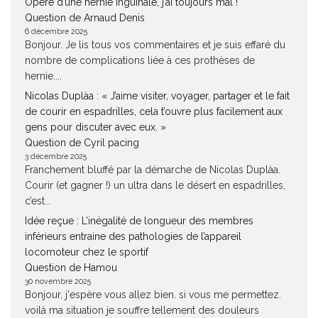
Opéré d’une hernie inguinale, j’ai toujours mal !
Question de Arnaud Denis
6 décembre 2025
Bonjour. Je lis tous vos commentaires et je suis effaré du
nombre de complications liée à ces prothèses de
hernie....
Nicolas Duplàa : « J’aime visiter, voyager, partager et le fait
de courir en espadrilles, cela t’ouvre plus facilement aux
gens pour discuter avec eux. »
Question de Cyril pacing
3 décembre 2025
Franchement bluffé par la démarche de Nicolas Duplàa.
Courir (et gagner !) un ultra dans le désert en espadrilles,
c’est...
Idée reçue : L’inégalité de longueur des membres
inférieurs entraine des pathologies de l’appareil
locomoteur chez le sportif
Question de Hamou
30 novembre 2025
Bonjour, j'espère vous allez bien. si vous me permettez.
voilà ma situation je souffre tellement des douleurs