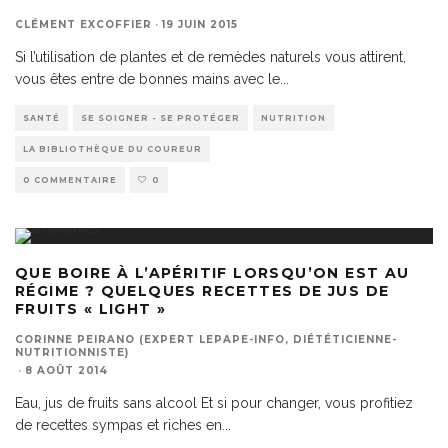
CLÉMENT EXCOFFIER
·
19 JUIN 2015
Si l’utilisation de plantes et de remèdes naturels vous attirent,
vous êtes entre de bonnes mains avec le
...
SANTÉ
SE SOIGNER - SE PROTÉGER
NUTRITION
LA BIBLIOTHÈQUE DU COUREUR
0 COMMENTAIRE
0
QUE BOIRE À L’APÉRITIF LORSQU’ON EST AU
RÉGIME ? QUELQUES RECETTES DE JUS DE
FRUITS « LIGHT »
CORINNE PEIRANO (EXPERT LEPAPE-INFO, DIÉTÉTICIENNE-
NUTRITIONNISTE)
·
8 AOÛT 2014
Eau, jus de fruits sans alcool Et si pour changer, vous profitiez
de recettes sympas et riches en
...