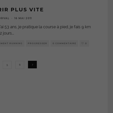
IR PLUS VITE
ORVAL
·
16 MAI 2011
’ai 53 ans, je pratique la course à pied, je fais 9 km
2 jours
...
EMENT RUNNING
PROGRESSER
0 COMMENTAIRE
0
5
6
7