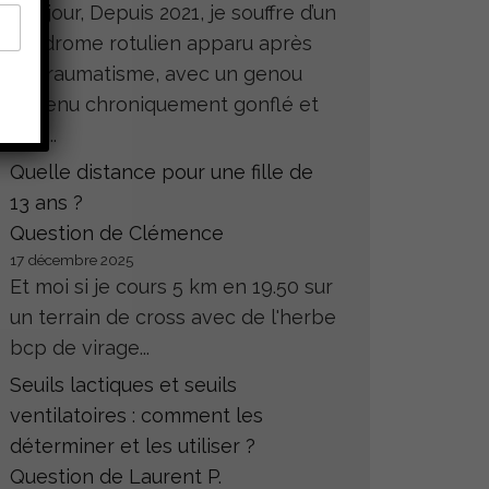
Bonjour, Depuis 2021, je souffre d’un
syndrome rotulien apparu après
un traumatisme, avec un genou
devenu chroniquement gonflé et
très...
Quelle distance pour une fille de
13 ans ?
Question de Clémence
17 décembre 2025
Et moi si je cours 5 km en 19.50 sur
un terrain de cross avec de l'herbe
bcp de virage...
Seuils lactiques et seuils
ventilatoires : comment les
déterminer et les utiliser ?
Question de Laurent P.