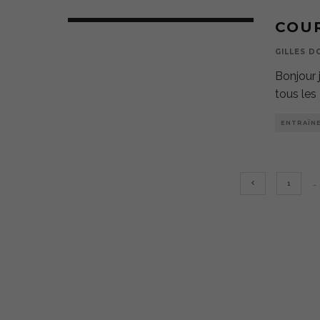
COUR
GILLES D
Bonjour j
tous les 
ENTRAÎN
1
…