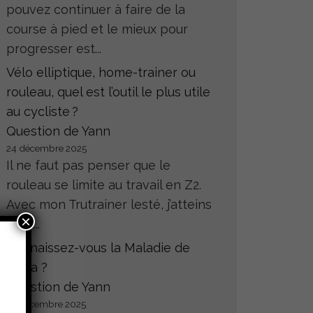
pouvez continuer à faire de la
course à pied et le mieux pour
progresser est...
Vélo elliptique, home-trainer ou
rouleau, quel est l’outil le plus utile
au cycliste ?
Question de Yann
24 décembre 2025
Il ne faut pas penser que le
rouleau se limite au travail en Z2.
Avec mon Trutrainer lesté, j’atteins
×
sans...
Connaissez-vous la Maladie de
Hoffa ?
Question de Yann
23 décembre 2025