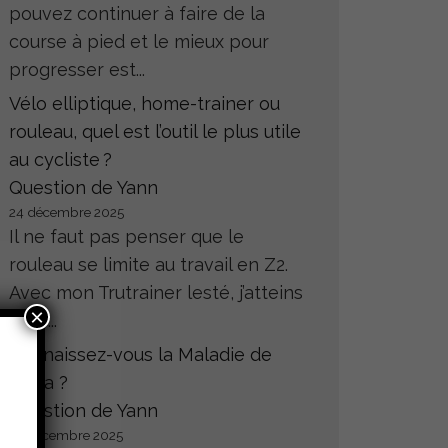
pouvez continuer à faire de la
course à pied et le mieux pour
progresser est...
Vélo elliptique, home-trainer ou
rouleau, quel est l’outil le plus utile
au cycliste ?
Question de Yann
24 décembre 2025
Il ne faut pas penser que le
rouleau se limite au travail en Z2.
Avec mon Trutrainer lesté, j’atteins
×
sans...
Connaissez-vous la Maladie de
Hoffa ?
Question de Yann
23 décembre 2025