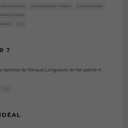
EMENT RUNNING
ENTRAÎNEMENT FITNESS
FITNESS/FORME
EMENT FITNESS
NTAIRE
0
R ?
a réponse de Renaud Longuèvre Je n’en pense ni
0
IDÉAL