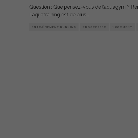
Question : Que pensez-vous de l’aquagym ? Ren
L’aquatraining est de plus
...
ENTRAÎNEMENT RUNNING
PROGRESSER
1 COMMENT