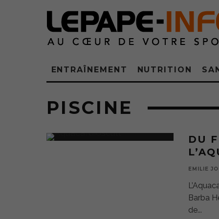
ENTRAÎNEMENT
NUTRITION
SA
PISCINE
DU F
L’A
EMILIE J
L’Aquaca
Barba Hé
de
...