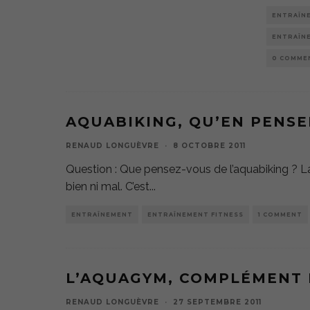
ENTRAÎN
ENTRAÎN
0 COMME
AQUABIKING, QU’EN PENSE
RENAUD LONGUÈVRE
·
8 OCTOBRE 2011
Question : Que pensez-vous de l’aquabiking ? L
bien ni mal. C’est
...
ENTRAÎNEMENT
ENTRAÎNEMENT FITNESS
1 COMMENT
L’AQUAGYM, COMPLÉMENT 
RENAUD LONGUÈVRE
·
27 SEPTEMBRE 2011