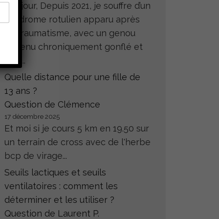
Bonjour, Depuis 2021, je souffre d’un
syndrome rotulien apparu après
un traumatisme, avec un genou
devenu chroniquement gonflé et
très...
Quelle distance pour une fille de
13 ans ?
Question de Clémence
17 décembre 2025
Et moi si je cours 5 km en 19.50 sur
un terrain de cross avec de l'herbe
bcp de virage...
Seuils lactiques et seuils
ventilatoires : comment les
déterminer et les utiliser ?
Question de Laurent P.