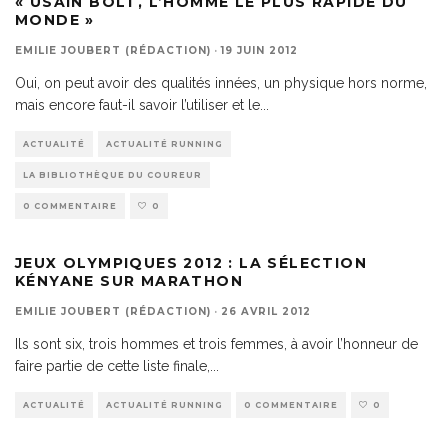
« USAIN BOLT, L’HOMME LE PLUS RAPIDE DU
MONDE »
EMILIE JOUBERT (RÉDACTION)
·
19 JUIN 2012
Oui, on peut avoir des qualités innées, un physique hors norme,
mais encore faut-il savoir l’utiliser et le
...
ACTUALITÉ
ACTUALITÉ RUNNING
LA BIBLIOTHÈQUE DU COUREUR
0 COMMENTAIRE
0
JEUX OLYMPIQUES 2012 : LA SÉLECTION
KÉNYANE SUR MARATHON
EMILIE JOUBERT (RÉDACTION)
·
26 AVRIL 2012
Ils sont six, trois hommes et trois femmes, à avoir l’honneur de
faire partie de cette liste finale,
...
ACTUALITÉ
ACTUALITÉ RUNNING
0 COMMENTAIRE
0