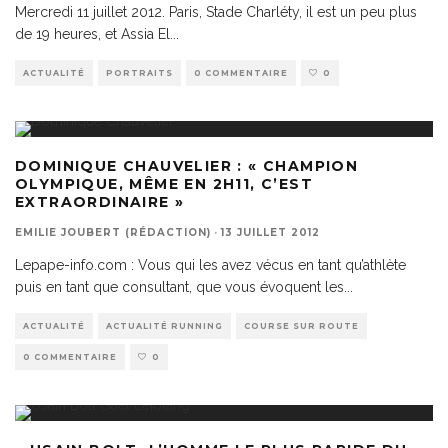
Mercredi 11 juillet 2012. Paris, Stade Charléty, il est un peu plus
de 19 heures, et Assia El
...
ACTUALITÉ
PORTRAITS
0 COMMENTAIRE
0
DOMINIQUE CHAUVELIER : « CHAMPION
OLYMPIQUE, MÊME EN 2H11, C’EST
EXTRAORDINAIRE »
EMILIE JOUBERT (RÉDACTION)
·
13 JUILLET 2012
Lepape-info.com : Vous qui les avez vécus en tant qu’athlète
puis en tant que consultant, que vous évoquent les
...
ACTUALITÉ
ACTUALITÉ RUNNING
COURSE SUR ROUTE
0 COMMENTAIRE
0