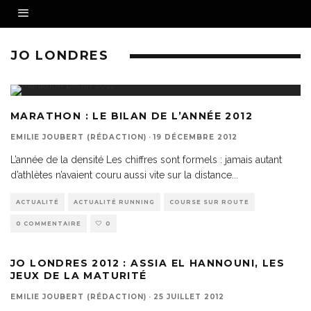
JO LONDRES
MARATHON : LE BILAN DE L’ANNÉE 2012
EMILIE JOUBERT (RÉDACTION)
·
19 DÉCEMBRE 2012
L’année de la densité Les chiffres sont formels : jamais autant
d’athlètes n’avaient couru aussi vite sur la distance
...
ACTUALITÉ
ACTUALITÉ RUNNING
COURSE SUR ROUTE
0 COMMENTAIRE
0
JO LONDRES 2012 : ASSIA EL HANNOUNI, LES
JEUX DE LA MATURITÉ
EMILIE JOUBERT (RÉDACTION)
·
25 JUILLET 2012