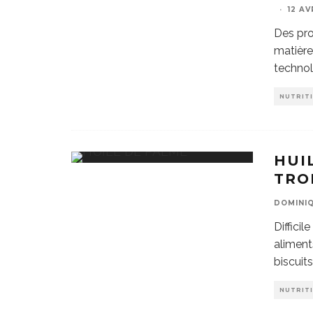
·
12 AV
Des pro
matière
technol
NUTRIT
HUI
TRO
DOMINIQ
Diffici
aliments
biscuits
NUTRIT