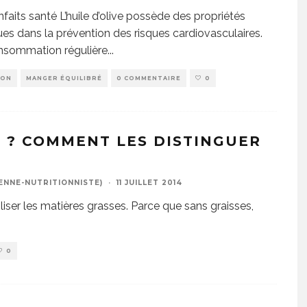
nfaits santé L’huile d’olive possède des propriétés
es dans la prévention des risques cardiovasculaires.
nsommation régulière
...
ION
MANGER ÉQUILIBRÉ
0 COMMENTAIRE
0
S ? COMMENT LES DISTINGUER
ENNE-NUTRITIONNISTE)
·
11 JUILLET 2014
iser les matières grasses. Parce que sans graisses,
0