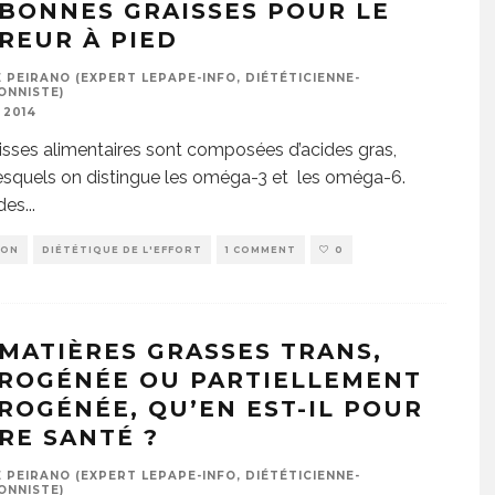
 BONNES GRAISSES POUR LE
REUR À PIED
 PEIRANO (EXPERT LEPAPE-INFO, DIÉTÉTICIENNE-
ONNISTE)
 2014
isses alimentaires sont composées d’acides gras,
esquels on distingue les oméga-3 et les oméga-6.
ides
...
ION
DIÉTÉTIQUE DE L'EFFORT
1 COMMENT
0
 MATIÈRES GRASSES TRANS,
ROGÉNÉE OU PARTIELLEMENT
ROGÉNÉE, QU’EN EST-IL POUR
RE SANTÉ ?
 PEIRANO (EXPERT LEPAPE-INFO, DIÉTÉTICIENNE-
ONNISTE)