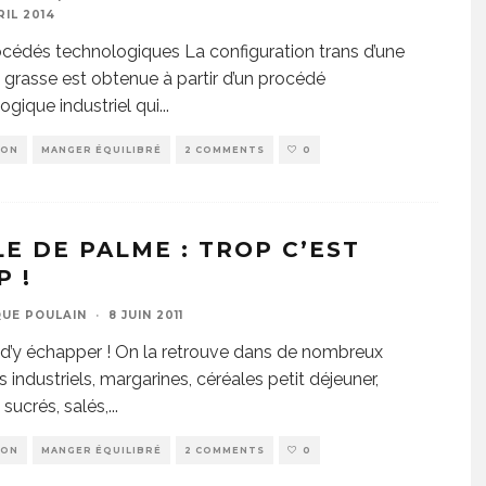
RIL 2014
cédés technologiques La configuration trans d’une
 grasse est obtenue à partir d’un procédé
ogique industriel qui
...
ION
MANGER ÉQUILIBRÉ
2 COMMENTS
0
LE DE PALME : TROP C’EST
P !
UE POULAIN
·
8 JUIN 2011
le d’y échapper ! On la retrouve dans de nombreux
 industriels, margarines, céréales petit déjeuner,
 sucrés, salés,
...
ION
MANGER ÉQUILIBRÉ
2 COMMENTS
0