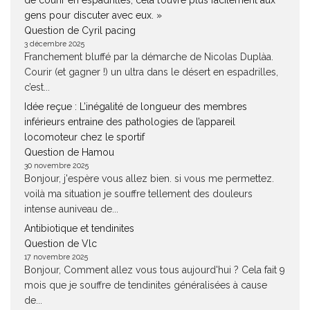
de courir en espadrilles, cela t’ouvre plus facilement aux
gens pour discuter avec eux. »
Question de Cyril pacing
3 décembre 2025
Franchement bluffé par la démarche de Nicolas Duplàa.
Courir (et gagner !) un ultra dans le désert en espadrilles,
c’est...
Idée reçue : L’inégalité de longueur des membres
inférieurs entraine des pathologies de l’appareil
locomoteur chez le sportif
Question de Hamou
30 novembre 2025
Bonjour, j'espère vous allez bien. si vous me permettez.
voilà ma situation je souffre tellement des douleurs
intense auniveau de...
Antibiotique et tendinites
Question de Vlc
17 novembre 2025
Bonjour, Comment allez vous tous aujourd'hui ? Cela fait 9
mois que je souffre de tendinites généralisées à cause
de...