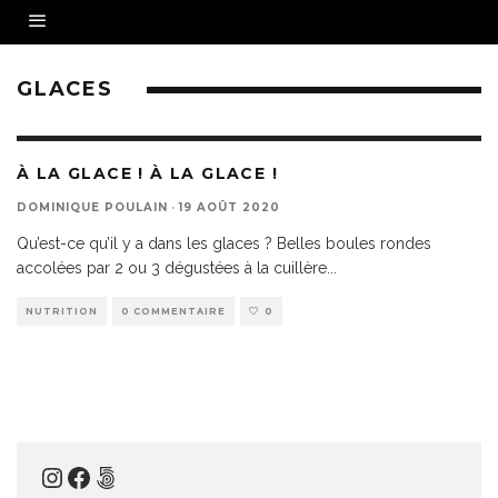
GLACES
À LA GLACE ! À LA GLACE !
DOMINIQUE POULAIN
·
19 AOÛT 2020
Qu’est-ce qu’il y a dans les glaces ? Belles boules rondes
accolées par 2 ou 3 dégustées à la cuillère
...
NUTRITION
0 COMMENTAIRE
0
Instagram
Facebook
500px