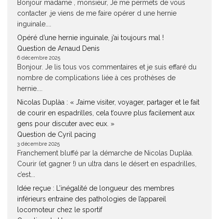
Bonjour madame , monsieur, Je me permets de vous
contacter ,je viens de me faire opérer d une hernie
inguinale....
Opéré d’une hernie inguinale, j’ai toujours mal !
Question de Arnaud Denis
6 décembre 2025
Bonjour. Je lis tous vos commentaires et je suis effaré du
nombre de complications liée à ces prothèses de
hernie....
Nicolas Duplàa : « J’aime visiter, voyager, partager et le fait
de courir en espadrilles, cela t’ouvre plus facilement aux
gens pour discuter avec eux. »
Question de Cyril pacing
3 décembre 2025
Franchement bluffé par la démarche de Nicolas Duplàa.
Courir (et gagner !) un ultra dans le désert en espadrilles,
c’est...
Idée reçue : L’inégalité de longueur des membres
inférieurs entraine des pathologies de l’appareil
locomoteur chez le sportif