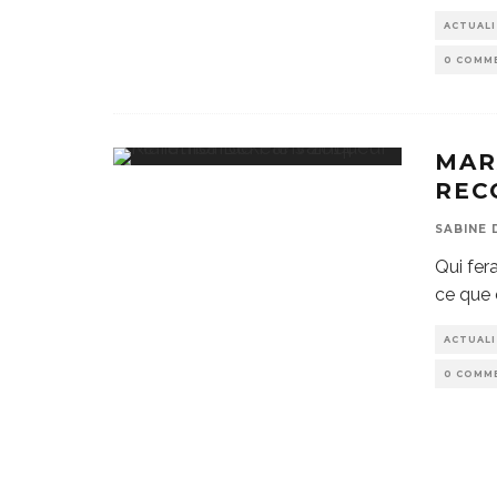
ACTUAL
0 COMM
MAR
REC
SABINE 
Qui fer
ce que 
ACTUAL
0 COMM