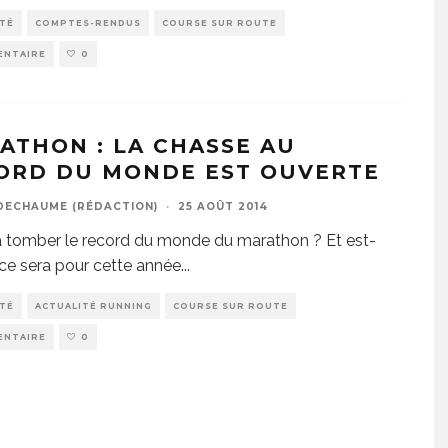
ITÉ
COMPTES-RENDUS
COURSE SUR ROUTE
ENTAIRE
0
ATHON : LA CHASSE AU
ORD DU MONDE EST OUVERTE
DECHAUME (RÉDACTION)
·
25 AOÛT 2014
a tomber le record du monde du marathon ? Et est-
ce sera pour cette année
...
ITÉ
ACTUALITÉ RUNNING
COURSE SUR ROUTE
ENTAIRE
0