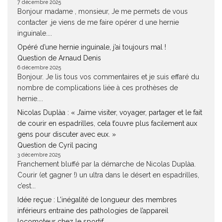
7 décembre 2025
Bonjour madame , monsieur, Je me permets de vous
contacter ,je viens de me faire opérer d une hernie
inguinale....
Opéré d’une hernie inguinale, j’ai toujours mal !
Question de Arnaud Denis
6 décembre 2025
Bonjour. Je lis tous vos commentaires et je suis effaré du
nombre de complications liée à ces prothèses de
hernie....
Nicolas Duplàa : « J’aime visiter, voyager, partager et le fait
de courir en espadrilles, cela t’ouvre plus facilement aux
gens pour discuter avec eux. »
Question de Cyril pacing
3 décembre 2025
Franchement bluffé par la démarche de Nicolas Duplàa.
Courir (et gagner !) un ultra dans le désert en espadrilles,
c’est...
Idée reçue : L’inégalité de longueur des membres
inférieurs entraine des pathologies de l’appareil
locomoteur chez le sportif