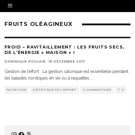
FRUITS OLÉAGINEUX
FROID – RAVITAILLEMENT : LES FRUITS SECS,
DE L’ÉNERGIE « MAISON » !
DOMINIQUE POULAIN
·
18 DÉCEMBRE 2017
Gestion de l’effort La gestion calorique est essentielle pendant
les balades nordiques en ski ou à raquettes.
...
NUTRITION
DIÉTÉTIQUE DE L'EFFORT
0 COMMENTAIRE
2
Instagram
Facebook
500px