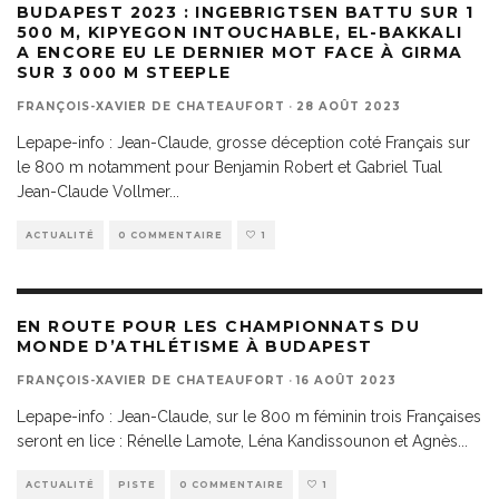
BUDAPEST 2023 : INGEBRIGTSEN BATTU SUR 1
500 M, KIPYEGON INTOUCHABLE, EL-BAKKALI
A ENCORE EU LE DERNIER MOT FACE À GIRMA
SUR 3 000 M STEEPLE
FRANÇOIS-XAVIER DE CHATEAUFORT
·
28 AOÛT 2023
Lepape-info : Jean-Claude, grosse déception coté Français sur
le 800 m notamment pour Benjamin Robert et Gabriel Tual
Jean-Claude Vollmer
...
ACTUALITÉ
0 COMMENTAIRE
1
EN ROUTE POUR LES CHAMPIONNATS DU
MONDE D’ATHLÉTISME À BUDAPEST
FRANÇOIS-XAVIER DE CHATEAUFORT
·
16 AOÛT 2023
Lepape-info : Jean-Claude, sur le 800 m féminin trois Françaises
seront en lice : Rénelle Lamote, Léna Kandissounon et Agnès
...
ACTUALITÉ
PISTE
0 COMMENTAIRE
1