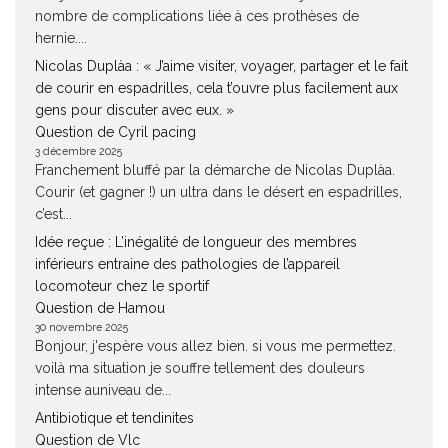
nombre de complications liée à ces prothèses de
hernie....
Nicolas Duplàa : « J’aime visiter, voyager, partager et le fait
de courir en espadrilles, cela t’ouvre plus facilement aux
gens pour discuter avec eux. »
Question de Cyril pacing
3 décembre 2025
Franchement bluffé par la démarche de Nicolas Duplàa.
Courir (et gagner !) un ultra dans le désert en espadrilles,
c’est...
Idée reçue : L’inégalité de longueur des membres
inférieurs entraine des pathologies de l’appareil
locomoteur chez le sportif
Question de Hamou
30 novembre 2025
Bonjour, j'espère vous allez bien. si vous me permettez.
voilà ma situation je souffre tellement des douleurs
intense auniveau de...
Antibiotique et tendinites
Question de Vlc