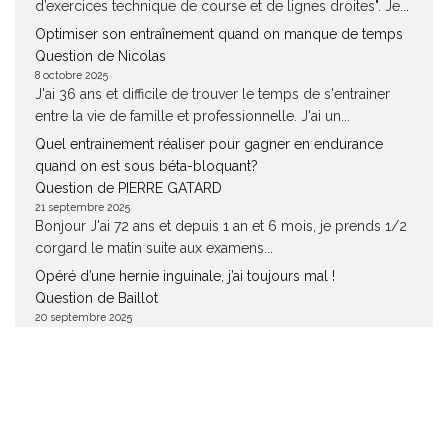
d’exercices technique de course et de lignes droites". Je...
Optimiser son entraînement quand on manque de temps
Question de Nicolas
8 octobre 2025
J'ai 36 ans et difficile de trouver le temps de s'entrainer
entre la vie de famille et professionnelle. J'ai un...
Quel entrainement réaliser pour gagner en endurance
quand on est sous béta-bloquant?
Question de PIERRE GATARD
21 septembre 2025
Bonjour J'ai 72 ans et depuis 1 an et 6 mois, je prends 1/2
corgard le matin suite aux examens...
Opéré d’une hernie inguinale, j’ai toujours mal !
Question de Baillot
20 septembre 2025
Bonjour je me suis fait opéré ernie înominal au mois avril 5
mois apres la douleur et revenue douleur dans...
Tous nos plans d’entraînement en course à pied
Question de Kikie
20 septembre 2025
Bonjour, Je viens de suivre votre plan d!entrainement,