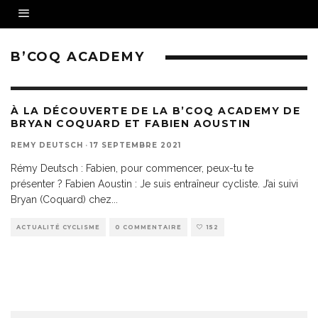
B’COQ ACADEMY
À LA DÉCOUVERTE DE LA B’COQ ACADEMY DE
BRYAN COQUARD ET FABIEN AOUSTIN
REMY DEUTSCH
·
17 SEPTEMBRE 2021
Rémy Deutsch : Fabien, pour commencer, peux-tu te
présenter ? Fabien Aoustin : Je suis entraîneur cycliste. J’ai suivi
Bryan (Coquard) chez
...
ACTUALITÉ CYCLISME
0 COMMENTAIRE
152