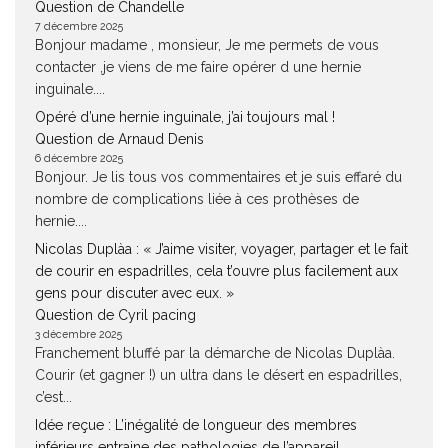
Question de Chandelle
7 décembre 2025
Bonjour madame , monsieur, Je me permets de vous
contacter ,je viens de me faire opérer d une hernie
inguinale....
Opéré d’une hernie inguinale, j’ai toujours mal !
Question de Arnaud Denis
6 décembre 2025
Bonjour. Je lis tous vos commentaires et je suis effaré du
nombre de complications liée à ces prothèses de
hernie....
Nicolas Duplàa : « J’aime visiter, voyager, partager et le fait
de courir en espadrilles, cela t’ouvre plus facilement aux
gens pour discuter avec eux. »
Question de Cyril pacing
3 décembre 2025
Franchement bluffé par la démarche de Nicolas Duplàa.
Courir (et gagner !) un ultra dans le désert en espadrilles,
c’est...
Idée reçue : L’inégalité de longueur des membres
inférieurs entraine des pathologies de l’appareil