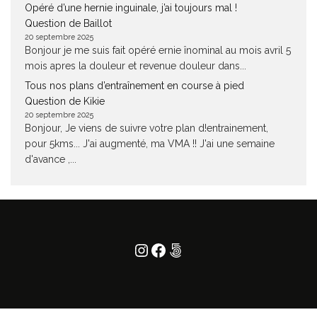
Opéré d’une hernie inguinale, j’ai toujours mal !
Question de Baillot
20 septembre 2025
Bonjour je me suis fait opéré ernie înominal au mois avril 5
mois apres la douleur et revenue douleur dans...
Tous nos plans d’entraînement en course à pied
Question de Kikie
20 septembre 2025
Bonjour, Je viens de suivre votre plan d!entrainement,
pour 5kms... J'ai augmenté, ma VMA !! J'ai une semaine
d'avance ,...
Instagram
Facebook
500px