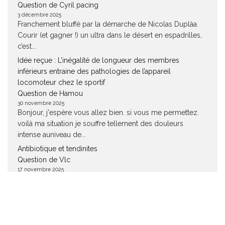
Question de Cyril pacing
3 décembre 2025
Franchement bluffé par la démarche de Nicolas Duplàa.
Courir (et gagner !) un ultra dans le désert en espadrilles,
c’est...
Idée reçue : L’inégalité de longueur des membres
inférieurs entraine des pathologies de l’appareil
locomoteur chez le sportif
Question de Hamou
30 novembre 2025
Bonjour, j'espère vous allez bien. si vous me permettez.
voilà ma situation je souffre tellement des douleurs
intense auniveau de...
Antibiotique et tendinites
Question de Vlc
17 novembre 2025
Bonjour, Comment allez vous tous aujourd'hui ? Cela fait 9
mois que je souffre de tendinites généralisées à cause
de...
Tendinopathies : les deux micronutriments à surveiller