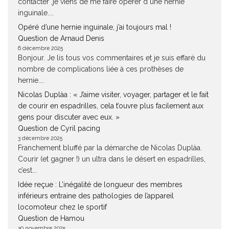
contacter ,je viens de me faire opérer d une hernie
inguinale....
Opéré d’une hernie inguinale, j’ai toujours mal !
Question de Arnaud Denis
6 décembre 2025
Bonjour. Je lis tous vos commentaires et je suis effaré du
nombre de complications liée à ces prothèses de
hernie....
Nicolas Duplàa : « J’aime visiter, voyager, partager et le fait
de courir en espadrilles, cela t’ouvre plus facilement aux
gens pour discuter avec eux. »
Question de Cyril pacing
3 décembre 2025
Franchement bluffé par la démarche de Nicolas Duplàa.
Courir (et gagner !) un ultra dans le désert en espadrilles,
c’est...
Idée reçue : L’inégalité de longueur des membres
inférieurs entraine des pathologies de l’appareil
locomoteur chez le sportif
Question de Hamou
30 novembre 2025