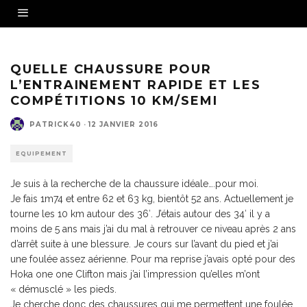
QUELLE CHAUSSURE POUR
L’ENTRAINEMENT RAPIDE ET LES
COMPÉTITIONS 10 KM/SEMI
PATRICK40
·
12 JANVIER 2016
EQUIPEMENT
Je suis à la recherche de la chaussure idéale….pour moi.
Je fais 1m74 et entre 62 et 63 kg, bientôt 52 ans. Actuellement je
tourne les 10 km autour des 36′. J’étais autour des 34′ il y a
moins de 5 ans mais j’ai du mal à retrouver ce niveau après 2 ans
d’arrêt suite à une blessure. Je cours sur l’avant du pied et j’ai
une foulée assez aérienne. Pour ma reprise j’avais opté pour des
Hoka one one Clifton mais j’ai l’impression qu’elles m’ont
« démusclé » les pieds.
Je cherche donc des chaussures qui me permettent une foulée