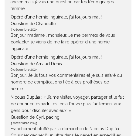
ancien mais j’avais une question car les témoignages
femme...
Opéré d’une hernie inguinale, j’ai toujours mal !
Question de Chandelle
7 décembre 2025
Bonjour madame , monsieur, Je me permets de vous
contacter ,je viens de me faire opérer d une hernie
inguinale....
Opéré d’une hernie inguinale, j’ai toujours mal !
Question de Arnaud Denis
6 décembre 2025
Bonjour. Je lis tous vos commentaires et je suis effaré du
nombre de complications liée à ces prothèses de
hernie....
Nicolas Duplàa : « J’aime visiter, voyager, partager et le fait
de courir en espadrilles, cela t’ouvre plus facilement aux
gens pour discuter avec eux. »
Question de Cyril pacing
3 décembre 2025
Franchement bluffé par la démarche de Nicolas Duplàa.
Courir (et gagner !) un ultra dans le désert en espadrilles,