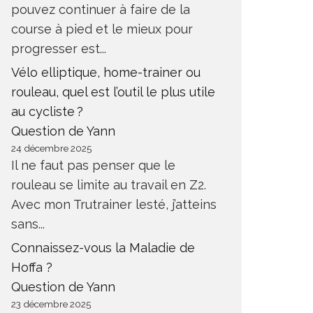
pouvez continuer à faire de la
course à pied et le mieux pour
SEMI-MARATHON LÉGÈREMENT
progresser est...
VALLONNÉ : PLAN
COMMEN
D’ENTRAÎNEMENT CLASSIQUE
FRÉQUE
Vélo elliptique, home-trainer ou
OU À ADAPTER ? ET COMMENT
MOYENN
rouleau, quel est l’outil le plus utile
?
ENTRAI
au cycliste ?
NTRAÎNEMENT RUNNING
ENTRAÎNEM
Question de Yann
24 décembre 2025
Il ne faut pas penser que le
rouleau se limite au travail en Z2.
Avec mon Trutrainer lesté, j’atteins
sans...
Connaissez-vous la Maladie de
Hoffa ?
Question de Yann
23 décembre 2025