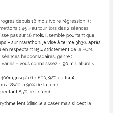
grès depuis 18 mois (voire régression !) :
ettons 1’45 » au tour, lors des 2 séances
aisse pas sur 18 mois. Il semble pourtant que
mps – sur marathon, je vise à terme 3h30, après
ru en respectant 85% strictement de la FCM.
3 séances hebdomadaires, genre :
variés – vous connaisssez -, 90 mn, allure <
 400m, jusqu’à 6 x 800; 92% de fcm)
 m à 2800; à 90% de la fcm).
spectant 85% de la fcm).
hme lent (difficile à caser mais si c’est la