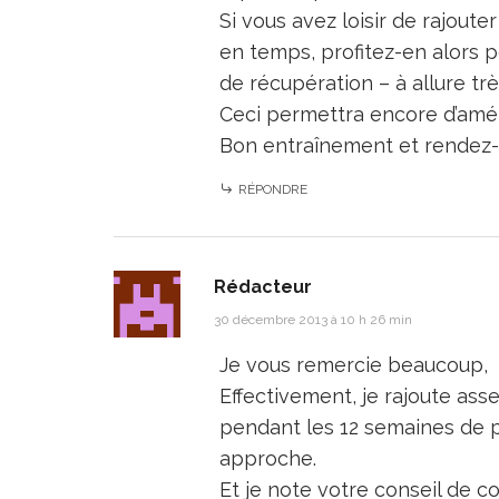
Si vous avez loisir de rajou
en temps, profitez-en alors po
de récupération – à allure très
Ceci permettra encore d’amél
Bon entraînement et rendez-v
RÉPONDRE
Rédacteur
30 décembre 2013 à 10 h 26 min
Je vous remercie beaucoup,
Effectivement, je rajoute as
pendant les 12 semaines de p
approche.
Et je note votre conseil de co