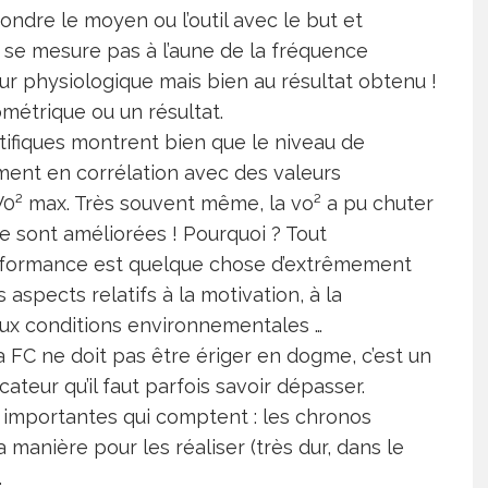
fondre le moyen ou l’outil avec le but et
e se mesure pas à l’aune de la fréquence
ur physiologique mais bien au résultat obtenu !
métrique ou un résultat.
ifiques montrent bien que le niveau de
ent en corrélation avec des valeurs
V0² max. Très souvent même, la vo² a pu chuter
e sont améliorées ! Pourquoi ? Tout
rformance est quelque chose d’extrêmement
aspects relatifs à la motivation, à la
, aux conditions environnementales …
 FC ne doit pas être ériger en dogme, c’est un
cateur qu’il faut parfois savoir dépasser.
s importantes qui comptent : les chronos
a manière pour les réaliser (très dur, dans le
.