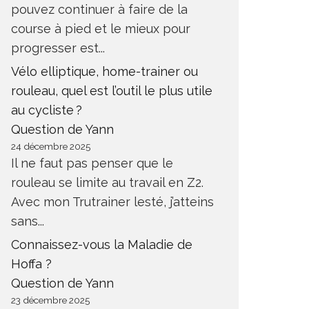
pouvez continuer à faire de la
course à pied et le mieux pour
progresser est...
Vélo elliptique, home-trainer ou
SEMI-MARATHON LÉGÈREMENT
rouleau, quel est l’outil le plus utile
VALLONNÉ : PLAN
COMMEN
au cycliste ?
D’ENTRAÎNEMENT CLASSIQUE
FRÉQUE
Question de Yann
OU À ADAPTER ? ET COMMENT
MOYENN
?
ENTRAI
24 décembre 2025
Il ne faut pas penser que le
NTRAÎNEMENT RUNNING
ENTRAÎNEM
rouleau se limite au travail en Z2.
Avec mon Trutrainer lesté, j’atteins
sans...
Connaissez-vous la Maladie de
Hoffa ?
Question de Yann
23 décembre 2025