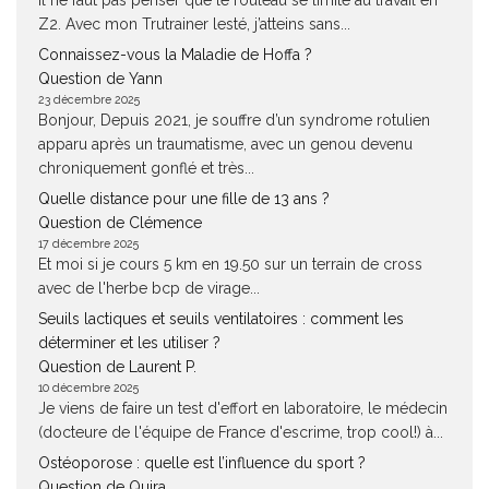
Il ne faut pas penser que le rouleau se limite au travail en
Z2. Avec mon Trutrainer lesté, j’atteins sans...
Connaissez-vous la Maladie de Hoffa ?
Question de Yann
23 décembre 2025
Bonjour, Depuis 2021, je souffre d’un syndrome rotulien
apparu après un traumatisme, avec un genou devenu
chroniquement gonflé et très...
Quelle distance pour une fille de 13 ans ?
Question de Clémence
17 décembre 2025
Et moi si je cours 5 km en 19.50 sur un terrain de cross
avec de l'herbe bcp de virage...
Seuils lactiques et seuils ventilatoires : comment les
déterminer et les utiliser ?
Question de Laurent P.
10 décembre 2025
Je viens de faire un test d'effort en laboratoire, le médecin
(docteure de l'équipe de France d'escrime, trop cool!) à...
Ostéoporose : quelle est l’influence du sport ?
Question de Quira