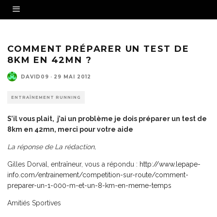
COMMENT PRÉPARER UN TEST DE
8KM EN 42MN ?
DAVID09
·
29 MAI 2012
ENTRAÎNEMENT RUNNING
S’il vous plait, j’ai un problème je dois préparer un test de
8km en 42mn, merci pour votre aide
La réponse de La rédaction,
Gilles Dorval, entraîneur, vous a répondu :
http://www.lepape-
info.com/entrainement/competition-sur-route/comment-
preparer-un-1-000-m-et-un-8-km-en-meme-temps
Amitiés Sportives