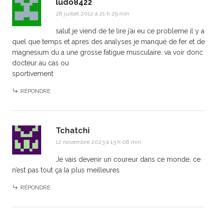
ludo8422
28 juillet 2012 à 21 h 29 min
salut je viend de te lire j’ai eu ce probleme il y a
quel que temps et apres des analyses je manqué de fer et de
magnesium du a une grosse fatigue musculaire. va voir donc
docteur au cas ou
sportivement
RÉPONDRE
Tchatchi
12 novembre 2023 à 13 h 08 min
Je vais devenir un coureur dans ce monde, ce
n’est pas tout ça la plus meilleures
RÉPONDRE