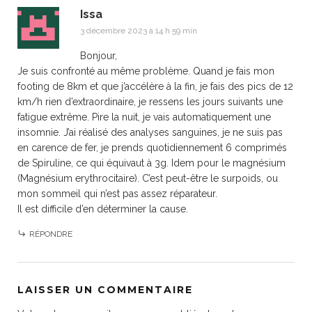
Issa
3 décembre 2023 à 14 h 59 min
Bonjour,
Je suis confronté au même problème. Quand je fais mon
footing de 8km et que j’accélère à la fin, je fais des pics de 12
km/h rien d’extraordinaire, je ressens les jours suivants une
fatigue extrême. Pire la nuit, je vais automatiquement une
insomnie. J’ai réalisé des analyses sanguines, je ne suis pas
en carence de fer, je prends quotidiennement 6 comprimés
de Spiruline, ce qui équivaut à 3g. Idem pour le magnésium
(Magnésium erythrocitaire). C’est peut-être le surpoids, ou
mon sommeil qui n’est pas assez réparateur.
Il est difficile d’en déterminer la cause.
RÉPONDRE
LAISSER UN COMMENTAIRE