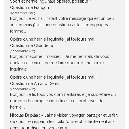
Sport et hernie inguinale opérée, possible ?
Question de Françon
8 décembre 2025
Bonjour, Je vois à l’instant votre message qui est un peu
ancien mais j’avais une question car les témoignages
femme...
Opéré d’une hernie inguinale, j’ai toujours mal !
Question de Chandelle
7 décembre 2025
Bonjour madame , monsieur, Je me permets de vous
contacter ,je viens de me faire opérer d une hernie
inguinale....
Opéré d’une hernie inguinale, j’ai toujours mal !
Question de Arnaud Denis
6 décembre 2025
Bonjour. Je lis tous vos commentaires et je suis effaré du
nombre de complications liée à ces prothèses de
hernie....
Nicolas Duplàa : « J’aime visiter, voyager, partager et le fait
de courir en espadrilles, cela t’ouvre plus facilement aux
gens pour discuter avec eux. »