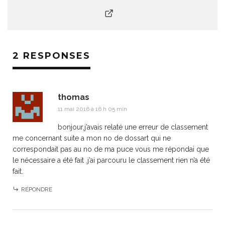
2 RESPONSES
thomas
11 mai 2016 à 16 h 05 min
bonjour,j’avais relaté une erreur de classement
me concernant suite a mon no de dossart qui ne
correspondait pas au no de ma puce vous me répondai que
le nécessaire a été fait .j’ai parcouru le classement rien n’a été
fait.
RÉPONDRE