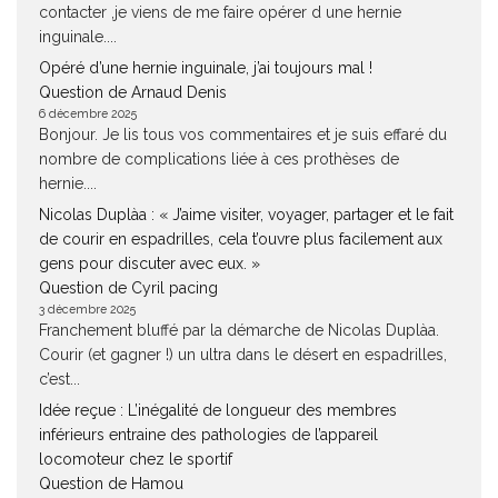
contacter ,je viens de me faire opérer d une hernie
inguinale....
Opéré d’une hernie inguinale, j’ai toujours mal !
Question de Arnaud Denis
6 décembre 2025
Bonjour. Je lis tous vos commentaires et je suis effaré du
nombre de complications liée à ces prothèses de
hernie....
Nicolas Duplàa : « J’aime visiter, voyager, partager et le fait
de courir en espadrilles, cela t’ouvre plus facilement aux
gens pour discuter avec eux. »
Question de Cyril pacing
3 décembre 2025
Franchement bluffé par la démarche de Nicolas Duplàa.
Courir (et gagner !) un ultra dans le désert en espadrilles,
c’est...
Idée reçue : L’inégalité de longueur des membres
inférieurs entraine des pathologies de l’appareil
locomoteur chez le sportif
Question de Hamou