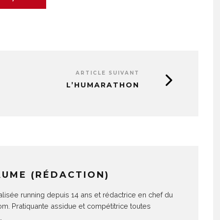
ARTICLE SUIVANT
L’HUMARATHON
AUME (RÉDACTION)
alisée running depuis 14 ans et rédactrice en chef du
com. Pratiquante assidue et compétitrice toutes
.