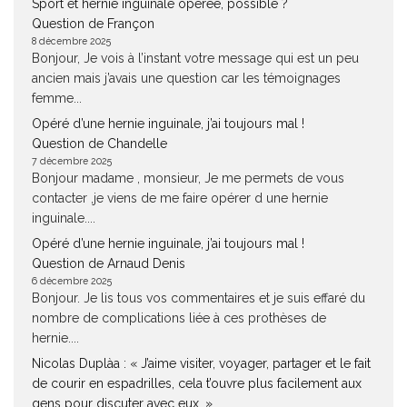
Sport et hernie inguinale opérée, possible ?
Question de Françon
8 décembre 2025
Bonjour, Je vois à l’instant votre message qui est un peu
ancien mais j’avais une question car les témoignages
femme...
Opéré d’une hernie inguinale, j’ai toujours mal !
Question de Chandelle
7 décembre 2025
Bonjour madame , monsieur, Je me permets de vous
contacter ,je viens de me faire opérer d une hernie
inguinale....
Opéré d’une hernie inguinale, j’ai toujours mal !
Question de Arnaud Denis
6 décembre 2025
Bonjour. Je lis tous vos commentaires et je suis effaré du
nombre de complications liée à ces prothèses de
hernie....
Nicolas Duplàa : « J’aime visiter, voyager, partager et le fait
de courir en espadrilles, cela t’ouvre plus facilement aux
gens pour discuter avec eux. »