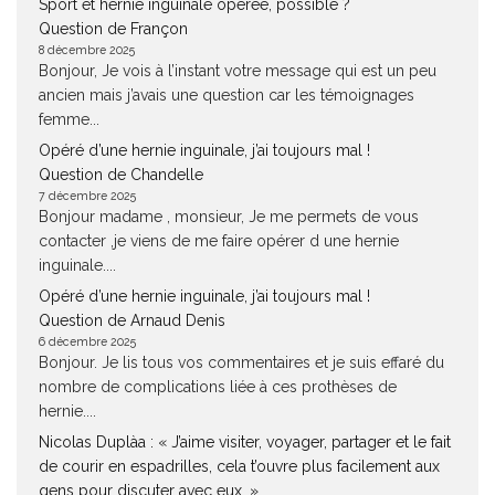
Sport et hernie inguinale opérée, possible ?
Question de Françon
8 décembre 2025
Bonjour, Je vois à l’instant votre message qui est un peu
ancien mais j’avais une question car les témoignages
femme...
Opéré d’une hernie inguinale, j’ai toujours mal !
Question de Chandelle
7 décembre 2025
Bonjour madame , monsieur, Je me permets de vous
contacter ,je viens de me faire opérer d une hernie
inguinale....
Opéré d’une hernie inguinale, j’ai toujours mal !
Question de Arnaud Denis
6 décembre 2025
Bonjour. Je lis tous vos commentaires et je suis effaré du
nombre de complications liée à ces prothèses de
hernie....
Nicolas Duplàa : « J’aime visiter, voyager, partager et le fait
de courir en espadrilles, cela t’ouvre plus facilement aux
gens pour discuter avec eux. »