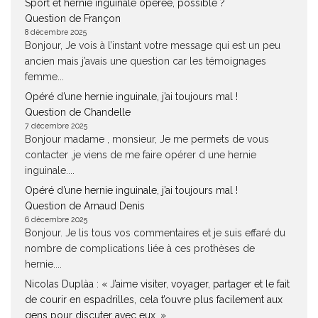
Sport et hernie inguinale opérée, possible ?
Question de Françon
8 décembre 2025
Bonjour, Je vois à l’instant votre message qui est un peu
ancien mais j’avais une question car les témoignages
femme...
Opéré d’une hernie inguinale, j’ai toujours mal !
Question de Chandelle
7 décembre 2025
Bonjour madame , monsieur, Je me permets de vous
contacter ,je viens de me faire opérer d une hernie
inguinale....
Opéré d’une hernie inguinale, j’ai toujours mal !
Question de Arnaud Denis
6 décembre 2025
Bonjour. Je lis tous vos commentaires et je suis effaré du
nombre de complications liée à ces prothèses de
hernie....
Nicolas Duplàa : « J’aime visiter, voyager, partager et le fait
de courir en espadrilles, cela t’ouvre plus facilement aux
gens pour discuter avec eux. »