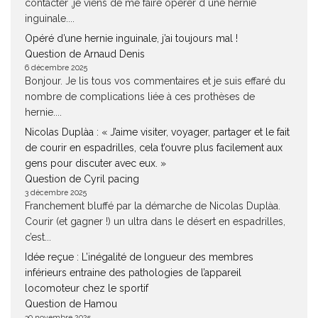
contacter ,je viens de me faire opérer d une hernie
inguinale....
Opéré d’une hernie inguinale, j’ai toujours mal !
Question de Arnaud Denis
6 décembre 2025
Bonjour. Je lis tous vos commentaires et je suis effaré du
nombre de complications liée à ces prothèses de
hernie....
Nicolas Duplàa : « J’aime visiter, voyager, partager et le fait
de courir en espadrilles, cela t’ouvre plus facilement aux
gens pour discuter avec eux. »
Question de Cyril pacing
3 décembre 2025
Franchement bluffé par la démarche de Nicolas Duplàa.
Courir (et gagner !) un ultra dans le désert en espadrilles,
c’est...
Idée reçue : L’inégalité de longueur des membres
inférieurs entraine des pathologies de l’appareil
locomoteur chez le sportif
Question de Hamou
30 novembre 2025