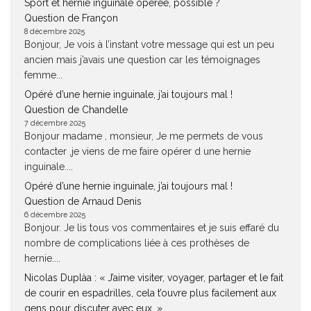
Sport et hernie inguinale opérée, possible ?
Question de Françon
8 décembre 2025
Bonjour, Je vois à l’instant votre message qui est un peu
ancien mais j’avais une question car les témoignages
femme...
Opéré d’une hernie inguinale, j’ai toujours mal !
Question de Chandelle
7 décembre 2025
Bonjour madame , monsieur, Je me permets de vous
contacter ,je viens de me faire opérer d une hernie
inguinale....
Opéré d’une hernie inguinale, j’ai toujours mal !
Question de Arnaud Denis
6 décembre 2025
Bonjour. Je lis tous vos commentaires et je suis effaré du
nombre de complications liée à ces prothèses de
hernie....
Nicolas Duplàa : « J’aime visiter, voyager, partager et le fait
de courir en espadrilles, cela t’ouvre plus facilement aux
gens pour discuter avec eux. »