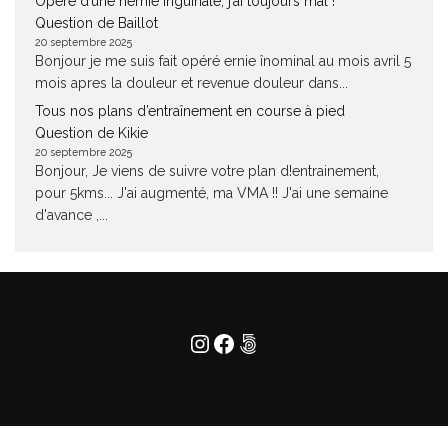
Opéré d’une hernie inguinale, j’ai toujours mal !
Question de Baillot
20 septembre 2025
Bonjour je me suis fait opéré ernie înominal au mois avril 5
mois apres la douleur et revenue douleur dans...
Tous nos plans d’entraînement en course à pied
Question de Kikie
20 septembre 2025
Bonjour, Je viens de suivre votre plan d!entrainement,
pour 5kms... J'ai augmenté, ma VMA !! J'ai une semaine
d'avance ,...
Instagram
Facebook
500px