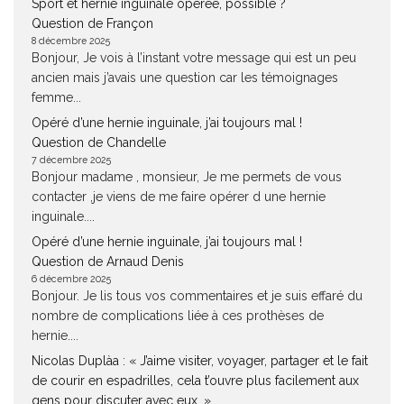
Sport et hernie inguinale opérée, possible ?
Question de Françon
8 décembre 2025
Bonjour, Je vois à l’instant votre message qui est un peu
ancien mais j’avais une question car les témoignages
femme...
Opéré d’une hernie inguinale, j’ai toujours mal !
Question de Chandelle
7 décembre 2025
Bonjour madame , monsieur, Je me permets de vous
contacter ,je viens de me faire opérer d une hernie
inguinale....
Opéré d’une hernie inguinale, j’ai toujours mal !
Question de Arnaud Denis
6 décembre 2025
Bonjour. Je lis tous vos commentaires et je suis effaré du
nombre de complications liée à ces prothèses de
hernie....
Nicolas Duplàa : « J’aime visiter, voyager, partager et le fait
de courir en espadrilles, cela t’ouvre plus facilement aux
gens pour discuter avec eux. »