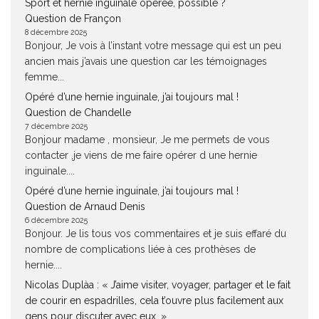
Sport et hernie inguinale opérée, possible ?
Question de Françon
8 décembre 2025
Bonjour, Je vois à l’instant votre message qui est un peu
ancien mais j’avais une question car les témoignages
femme...
Opéré d’une hernie inguinale, j’ai toujours mal !
Question de Chandelle
7 décembre 2025
Bonjour madame , monsieur, Je me permets de vous
contacter ,je viens de me faire opérer d une hernie
inguinale....
Opéré d’une hernie inguinale, j’ai toujours mal !
Question de Arnaud Denis
6 décembre 2025
Bonjour. Je lis tous vos commentaires et je suis effaré du
nombre de complications liée à ces prothèses de
hernie....
Nicolas Duplàa : « J’aime visiter, voyager, partager et le fait
de courir en espadrilles, cela t’ouvre plus facilement aux
gens pour discuter avec eux. »