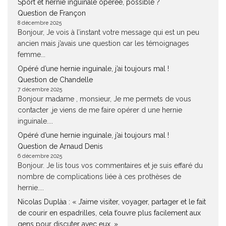
Sport et hernie inguinale opérée, possible ?
Question de Françon
8 décembre 2025
Bonjour, Je vois à l’instant votre message qui est un peu
ancien mais j’avais une question car les témoignages
femme...
Opéré d’une hernie inguinale, j’ai toujours mal !
Question de Chandelle
7 décembre 2025
Bonjour madame , monsieur, Je me permets de vous
contacter ,je viens de me faire opérer d une hernie
inguinale....
Opéré d’une hernie inguinale, j’ai toujours mal !
Question de Arnaud Denis
6 décembre 2025
Bonjour. Je lis tous vos commentaires et je suis effaré du
nombre de complications liée à ces prothèses de
hernie....
Nicolas Duplàa : « J’aime visiter, voyager, partager et le fait
de courir en espadrilles, cela t’ouvre plus facilement aux
gens pour discuter avec eux. »