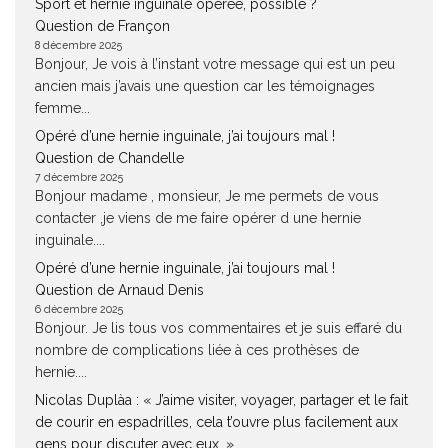
Sport et hernie inguinale opérée, possible ?
Question de Françon
8 décembre 2025
Bonjour, Je vois à l’instant votre message qui est un peu
ancien mais j’avais une question car les témoignages
femme...
Opéré d’une hernie inguinale, j’ai toujours mal !
Question de Chandelle
7 décembre 2025
Bonjour madame , monsieur, Je me permets de vous
contacter ,je viens de me faire opérer d une hernie
inguinale....
Opéré d’une hernie inguinale, j’ai toujours mal !
Question de Arnaud Denis
6 décembre 2025
Bonjour. Je lis tous vos commentaires et je suis effaré du
nombre de complications liée à ces prothèses de
hernie....
Nicolas Duplàa : « J’aime visiter, voyager, partager et le fait
de courir en espadrilles, cela t’ouvre plus facilement aux
gens pour discuter avec eux. »