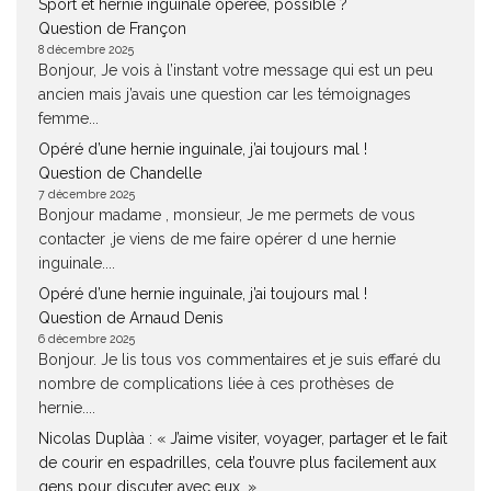
Sport et hernie inguinale opérée, possible ?
Question de Françon
8 décembre 2025
Bonjour, Je vois à l’instant votre message qui est un peu
ancien mais j’avais une question car les témoignages
femme...
Opéré d’une hernie inguinale, j’ai toujours mal !
Question de Chandelle
7 décembre 2025
Bonjour madame , monsieur, Je me permets de vous
contacter ,je viens de me faire opérer d une hernie
inguinale....
Opéré d’une hernie inguinale, j’ai toujours mal !
Question de Arnaud Denis
6 décembre 2025
Bonjour. Je lis tous vos commentaires et je suis effaré du
nombre de complications liée à ces prothèses de
hernie....
Nicolas Duplàa : « J’aime visiter, voyager, partager et le fait
de courir en espadrilles, cela t’ouvre plus facilement aux
gens pour discuter avec eux. »