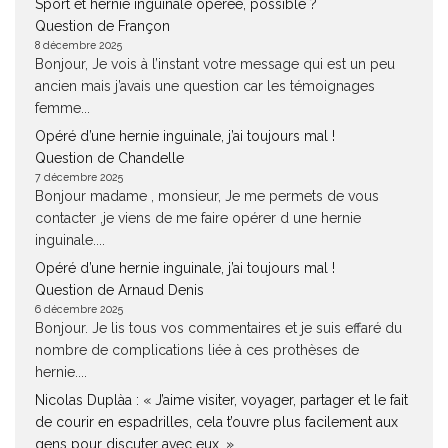
Sport et hernie inguinale opérée, possible ?
Question de Françon
8 décembre 2025
Bonjour, Je vois à l’instant votre message qui est un peu
ancien mais j’avais une question car les témoignages
femme...
Opéré d’une hernie inguinale, j’ai toujours mal !
Question de Chandelle
7 décembre 2025
Bonjour madame , monsieur, Je me permets de vous
contacter ,je viens de me faire opérer d une hernie
inguinale....
Opéré d’une hernie inguinale, j’ai toujours mal !
Question de Arnaud Denis
6 décembre 2025
Bonjour. Je lis tous vos commentaires et je suis effaré du
nombre de complications liée à ces prothèses de
hernie....
Nicolas Duplàa : « J’aime visiter, voyager, partager et le fait
de courir en espadrilles, cela t’ouvre plus facilement aux
gens pour discuter avec eux. »