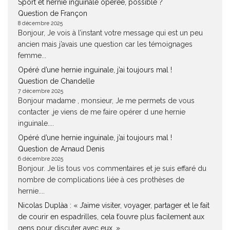
Sport et hernie inguinale opérée, possible ?
Question de Françon
8 décembre 2025
Bonjour, Je vois à l’instant votre message qui est un peu
ancien mais j’avais une question car les témoignages
femme...
Opéré d’une hernie inguinale, j’ai toujours mal !
Question de Chandelle
7 décembre 2025
Bonjour madame , monsieur, Je me permets de vous
contacter ,je viens de me faire opérer d une hernie
inguinale....
Opéré d’une hernie inguinale, j’ai toujours mal !
Question de Arnaud Denis
6 décembre 2025
Bonjour. Je lis tous vos commentaires et je suis effaré du
nombre de complications liée à ces prothèses de
hernie....
Nicolas Duplàa : « J’aime visiter, voyager, partager et le fait
de courir en espadrilles, cela t’ouvre plus facilement aux
gens pour discuter avec eux. »