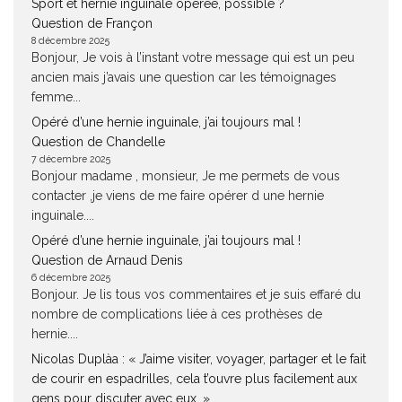
Sport et hernie inguinale opérée, possible ?
Question de Françon
8 décembre 2025
Bonjour, Je vois à l’instant votre message qui est un peu
ancien mais j’avais une question car les témoignages
femme...
Opéré d’une hernie inguinale, j’ai toujours mal !
Question de Chandelle
7 décembre 2025
Bonjour madame , monsieur, Je me permets de vous
contacter ,je viens de me faire opérer d une hernie
inguinale....
Opéré d’une hernie inguinale, j’ai toujours mal !
Question de Arnaud Denis
6 décembre 2025
Bonjour. Je lis tous vos commentaires et je suis effaré du
nombre de complications liée à ces prothèses de
hernie....
Nicolas Duplàa : « J’aime visiter, voyager, partager et le fait
de courir en espadrilles, cela t’ouvre plus facilement aux
gens pour discuter avec eux. »