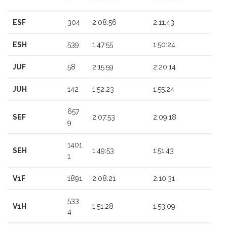
e
moyen
médian
ESF
304
2:08:56
2:11:43
ESH
539
1:47:55
1:50:24
JUF
58
2:15:59
2:20:14
JUH
142
1:52:23
1:55:24
657
SEF
2:07:53
2:09:18
9
1401
SEH
1:49:53
1:51:43
1
V1F
1891
2:08:21
2:10:31
533
V1H
1:51:28
1:53:09
4