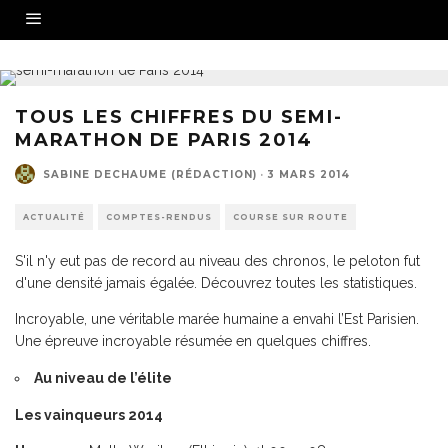
TOUS LES CHIFFRES DU SEMI-
MARATHON DE PARIS 2014
SABINE DECHAUME (RÉDACTION)
·
3 MARS 2014
ACTUALITÉ
COMPTES-RENDUS
COURSE SUR ROUTE
S'il n'y eut pas de record au niveau des chronos, le peloton fut
d'une densité jamais égalée. Découvrez toutes les statistiques.
Incroyable, une véritable marée humaine a envahi l’Est Parisien.
Une épreuve incroyable résumée en quelques chiffres.
Au niveau de l’élite
Les vainqueurs 2014