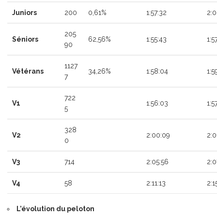
Juniors
200
0,61%
1:57:32
2:0
205
Séniors
62,56%
1:55:43
1:5
90
1127
Vétérans
34,26%
1:58:04
1:5
7
722
V1
1:56:03
1:5
5
328
V2
2:00:09
2:0
0
V3
714
2:05:56
2:0
V4
58
2:11:13
2:1
L’évolution du peloton