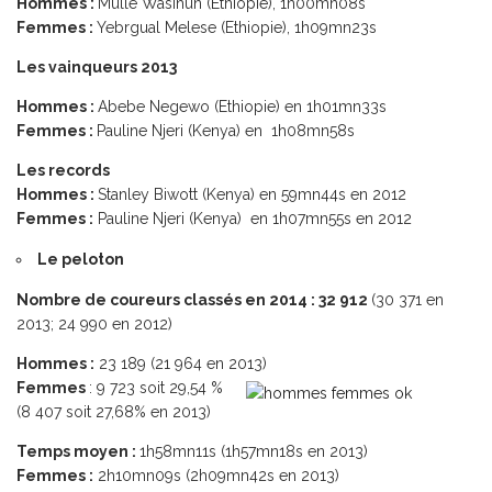
Hommes :
Mulle Wasihun (Ethiopie), 1h00mn08s
Femmes :
Yebrgual Melese (Ethiopie), 1h09mn23s
Les vainqueurs 2013
Hommes :
Abebe Negewo (Ethiopie) en 1h01mn33s
Femmes :
Pauline Njeri (Kenya) en 1h08mn58s
Les records
Hommes :
Stanley Biwott (Kenya) en 59mn44s en 2012
Femmes :
Pauline Njeri (Kenya) en 1h07mn55s en 2012
Le peloton
Nombre de coureurs classés en 2014 : 32 912
(30 371 en
2013; 24 990 en 2012)
Hommes :
23 189 (21 964 en 2013)
Femmes
: 9 723 soit 29,54 %
(8 407 soit 27,68% en 2013)
Temps moyen :
1h58mn11s (1h57mn18s en 2013)
Femmes :
2h10mn09s (2h09mn42s en 2013)