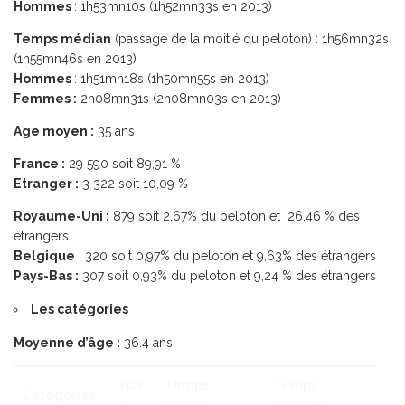
Hommes
: 1h53mn10s (1h52mn33s en 2013)
Temps médian
(passage de la moitié du peloton) : 1h56mn32s
(1h55mn46s en 2013)
Hommes
: 1h51mn18s (1h50mn55s en 2013)
Femmes :
2h08mn31s (2h08mn03s en 2013)
Age moyen :
35 ans
France :
29 590 soit 89,91 %
Etranger :
3 322 soit 10,09 %
Royaume-Uni :
879 soit 2,67% du peloton et 26,46 % des
étrangers
Belgique
: 320 soit 0,97% du peloton et 9,63% des étrangers
Pays-Bas :
307 soit 0,93% du peloton et 9,24 % des étrangers
Les catégories
Moyenne d’âge :
36.4 ans
Nbr
Temps
Temps
Catégories