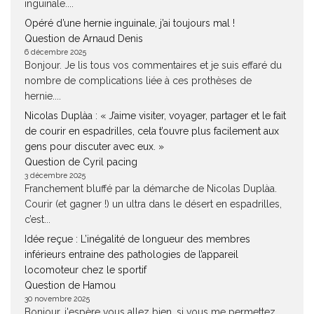
inguinale....
Opéré d’une hernie inguinale, j’ai toujours mal !
Question de Arnaud Denis
6 décembre 2025
Bonjour. Je lis tous vos commentaires et je suis effaré du
nombre de complications liée à ces prothèses de
hernie....
Nicolas Duplàa : « J’aime visiter, voyager, partager et le fait
de courir en espadrilles, cela t’ouvre plus facilement aux
gens pour discuter avec eux. »
Question de Cyril pacing
3 décembre 2025
Franchement bluffé par la démarche de Nicolas Duplàa.
Courir (et gagner !) un ultra dans le désert en espadrilles,
c’est...
Idée reçue : L’inégalité de longueur des membres
inférieurs entraine des pathologies de l’appareil
locomoteur chez le sportif
Question de Hamou
30 novembre 2025
Bonjour, j'espère vous allez bien. si vous me permettez.