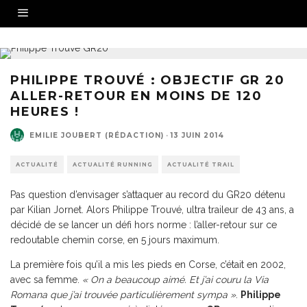
PHILIPPE TROUVÉ : OBJECTIF GR 20
ALLER-RETOUR EN MOINS DE 120
HEURES !
EMILIE JOUBERT (RÉDACTION)
·
13 JUIN 2014
ACTUALITÉ
ACTUALITÉ RUNNING
ACTUALITÉ TRAIL
Pas question d’envisager s’attaquer au record du GR20 détenu
par Kilian Jornet. Alors Philippe Trouvé, ultra traileur de 43 ans, a
décidé de se lancer un défi hors norme : l’aller-retour sur ce
redoutable chemin corse, en 5 jours maximum.
La première fois qu’il a mis les pieds en Corse, c’était en 2002,
avec sa femme.
« On a beaucoup aimé. Et j’ai couru la
Via
Romana
que j’ai trouvée particulièrement sympa »
.
Philippe