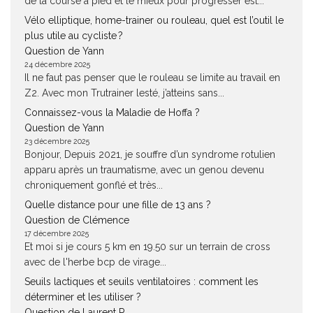
de la course à pied et le mieux pour progresser est...
Vélo elliptique, home-trainer ou rouleau, quel est l’outil le
plus utile au cycliste ?
Question de Yann
24 décembre 2025
Il ne faut pas penser que le rouleau se limite au travail en
Z2. Avec mon Trutrainer lesté, j’atteins sans...
Connaissez-vous la Maladie de Hoffa ?
Question de Yann
23 décembre 2025
Bonjour, Depuis 2021, je souffre d’un syndrome rotulien
apparu après un traumatisme, avec un genou devenu
chroniquement gonflé et très...
Quelle distance pour une fille de 13 ans ?
Question de Clémence
17 décembre 2025
Et moi si je cours 5 km en 19.50 sur un terrain de cross
avec de l'herbe bcp de virage...
Seuils lactiques et seuils ventilatoires : comment les
déterminer et les utiliser ?
Question de Laurent P.