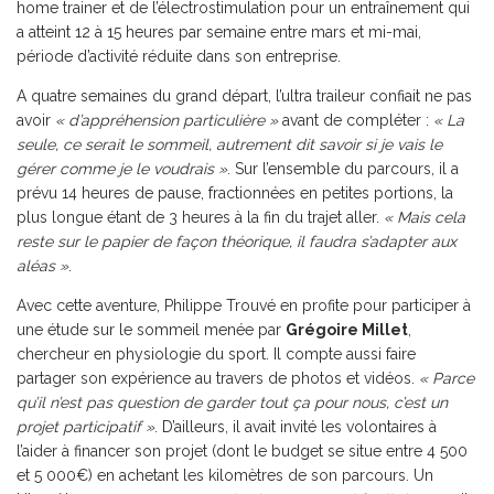
home trainer et de l’électrostimulation pour un entraînement qui
a atteint 12 à 15 heures par semaine entre mars et mi-mai,
période d’activité réduite dans son entreprise.
A quatre semaines du grand départ, l’ultra traileur confiait ne pas
avoir
« d’appréhension particulière »
avant de compléter :
« La
seule, ce serait le sommeil, autrement dit savoir si je vais le
gérer comme je le voudrais »
. Sur l’ensemble du parcours, il a
prévu 14 heures de pause, fractionnées en petites portions, la
plus longue étant de 3 heures à la fin du trajet aller.
« Mais cela
reste sur le papier de façon théorique, il faudra s’adapter aux
aléas »
.
Avec cette aventure, Philippe Trouvé en profite pour participer à
une étude sur le sommeil menée par
Grégoire Millet
,
chercheur en physiologie du sport. Il compte aussi faire
partager son expérience au travers de photos et vidéos.
« Parce
qu’il n’est pas question de garder tout ça pour nous, c’est un
projet participatif »
. D’ailleurs, il avait invité les volontaires à
l’aider à financer son projet (dont le budget se situe entre 4 500
et 5 000€) en achetant les kilomètres de son parcours. Un