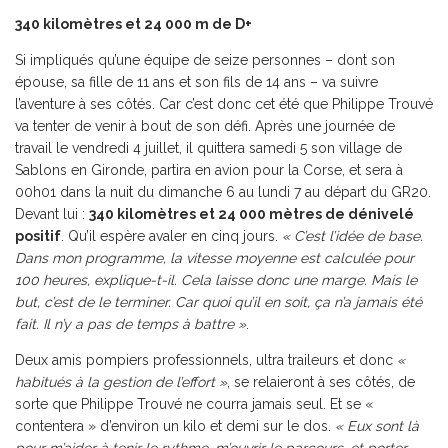
340 kilomètres et 24 000 m de D+
Si impliqués qu’une équipe de seize personnes – dont son
épouse, sa fille de 11 ans et son fils de 14 ans – va suivre
l’aventure à ses côtés. Car c’est donc cet été que Philippe Trouvé
va tenter de venir à bout de son défi. Après une journée de
travail le vendredi 4 juillet, il quittera samedi 5 son village de
Sablons en Gironde, partira en avion pour la Corse, et sera à
00h01 dans la nuit du dimanche 6 au lundi 7 au départ du GR20.
Devant lui :
340 kilomètres et 24 000 mètres de dénivelé
positif
. Qu’il espère avaler en cinq jours.
« C’est l’idée de base.
Dans mon programme, la vitesse moyenne est calculée pour
100 heures, explique-t-il. Cela laisse donc une marge. Mais le
but, c’est de le terminer. Car quoi qu’il en soit, ça n’a jamais été
fait. Il n’y a pas de temps à battre »
.
Deux amis pompiers professionnels, ultra traileurs et donc
«
habitués à la gestion de l’effort »
, se relaieront à ses côtés, de
sorte que Philippe Trouvé ne courra jamais seul. Et se «
contentera » d’environ un kilo et demi sur le dos.
« Eux sont là