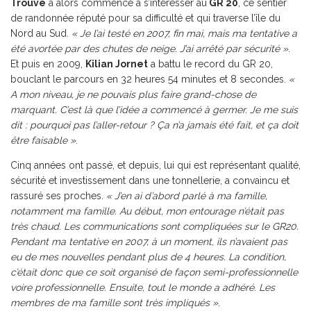
Trouvé
a alors commencé à s’intéresser au
GR 20
, ce sentier
de randonnée réputé pour sa difficulté et qui traverse l’île du
Nord au Sud.
« Je l’ai testé en 2007, fin mai, mais ma tentative a
été avortée par des chutes de neige. J’ai arrêté par sécurité »
.
Et puis en 2009,
Kilian Jornet
a battu le record du GR 20,
bouclant le parcours en 32 heures 54 minutes et 8 secondes.
«
A mon niveau, je ne pouvais plus faire grand-chose de
marquant. C’est là que l’idée a commencé à germer. Je me suis
dit : pourquoi pas l’aller-retour ? Ça n’a jamais été fait, et ça doit
être faisable »
.
Cinq années ont passé, et depuis, lui qui est représentant qualité,
sécurité et investissement dans une tonnellerie, a convaincu et
rassuré ses proches.
« J’en ai d’abord parlé à ma famille,
notamment ma famille. Au début, mon entourage n’était pas
très chaud. Les communications sont compliquées sur le GR20.
Pendant ma tentative en 2007, à un moment, ils n’avaient pas
eu de mes nouvelles pendant plus de 4 heures. La condition,
c’était donc que ce soit organisé de façon semi-professionnelle
voire professionnelle. Ensuite, tout le monde a adhéré. Les
membres de ma famille sont très impliqués »
.