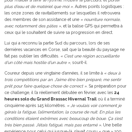
pour m’aider à tenir le rythme, m’ouvrir le parcours, et porter
plus d’eau et de matériel que moi »
. Autres points logistiques :
les onze zones de ravitaillements sur lesquelles il retrouvera
des membres de son assistance et une
« nourriture normale,
avec notamment des pâtes »
, et la balise GPS qui permettra à
ceux qui le souhaitent de suivre sa progression en direct.
Lui qui a reconnu la partie Sud du parcours, lors de ses
dernières vacances en Corse, sait que la beauté du paysage ne
fait pas oublier les difficultés.
« C’est une région accueillante
d’un côté mais hostile d’un autre »
, sourit-il.
Coureur depuis une vingtaine d’années, il se limite à
« deux à
trois compétitions par an. J’aime être bien préparé, me sentir
prêt pour faire quelque chose de correct »
. Sa préparation pour
ce challenge, il l’a réellement débutée en février, avec les
24
heures solo du
Grand Brassac Hivernal Trail
où il a terminé
cinquième après 145 kilomètres.
« Je voulais voir comment je
gérais la fatigue, l’alimentation, la course de nuit. En plus les
conditions étaient extrêmes avec beaucoup de boue. Ça s’est
très bien passé. J’étais fatigué, mais pas entamé »
. Une belle
expérience pour celui qui jusque-là, n’avait couru « que » 100