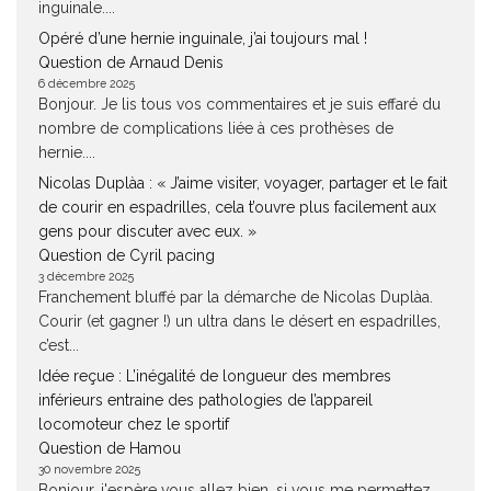
inguinale....
Opéré d’une hernie inguinale, j’ai toujours mal !
Question de Arnaud Denis
6 décembre 2025
Bonjour. Je lis tous vos commentaires et je suis effaré du
nombre de complications liée à ces prothèses de
hernie....
Nicolas Duplàa : « J’aime visiter, voyager, partager et le fait
de courir en espadrilles, cela t’ouvre plus facilement aux
gens pour discuter avec eux. »
Question de Cyril pacing
3 décembre 2025
Franchement bluffé par la démarche de Nicolas Duplàa.
Courir (et gagner !) un ultra dans le désert en espadrilles,
c’est...
Idée reçue : L’inégalité de longueur des membres
inférieurs entraine des pathologies de l’appareil
locomoteur chez le sportif
Question de Hamou
30 novembre 2025
Bonjour, j'espère vous allez bien. si vous me permettez.