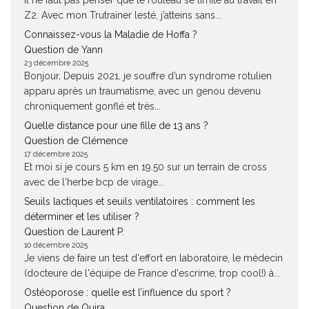
Il ne faut pas penser que le rouleau se limite au travail en
Z2. Avec mon Trutrainer lesté, j’atteins sans...
Connaissez-vous la Maladie de Hoffa ?
Question de Yann
23 décembre 2025
Bonjour, Depuis 2021, je souffre d’un syndrome rotulien
apparu après un traumatisme, avec un genou devenu
chroniquement gonflé et très...
Quelle distance pour une fille de 13 ans ?
Question de Clémence
17 décembre 2025
Et moi si je cours 5 km en 19.50 sur un terrain de cross
avec de l'herbe bcp de virage...
Seuils lactiques et seuils ventilatoires : comment les
déterminer et les utiliser ?
Question de Laurent P.
10 décembre 2025
Je viens de faire un test d'effort en laboratoire, le médecin
(docteure de l'équipe de France d'escrime, trop cool!) à...
Ostéoporose : quelle est l’influence du sport ?
Question de Quira