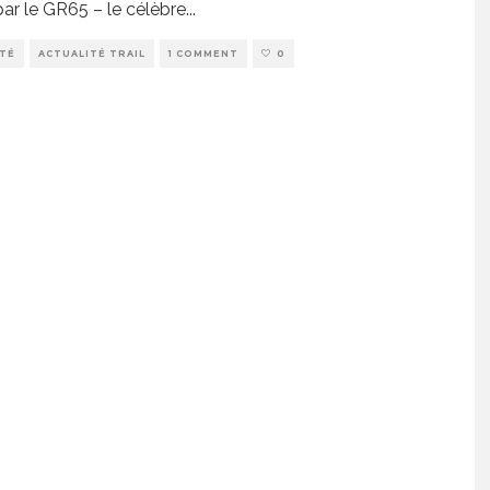
par le GR65 – le célèbre
...
ITÉ
ACTUALITÉ TRAIL
1 COMMENT
0