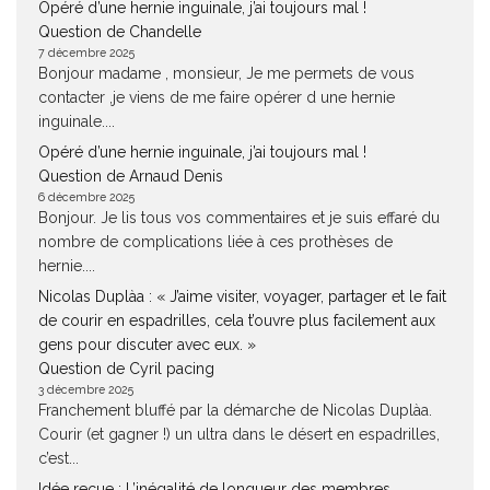
Opéré d’une hernie inguinale, j’ai toujours mal !
Question de Chandelle
7 décembre 2025
Bonjour madame , monsieur, Je me permets de vous
contacter ,je viens de me faire opérer d une hernie
inguinale....
Opéré d’une hernie inguinale, j’ai toujours mal !
Question de Arnaud Denis
6 décembre 2025
Bonjour. Je lis tous vos commentaires et je suis effaré du
nombre de complications liée à ces prothèses de
hernie....
Nicolas Duplàa : « J’aime visiter, voyager, partager et le fait
de courir en espadrilles, cela t’ouvre plus facilement aux
gens pour discuter avec eux. »
Question de Cyril pacing
3 décembre 2025
Franchement bluffé par la démarche de Nicolas Duplàa.
Courir (et gagner !) un ultra dans le désert en espadrilles,
c’est...
Idée reçue : L’inégalité de longueur des membres