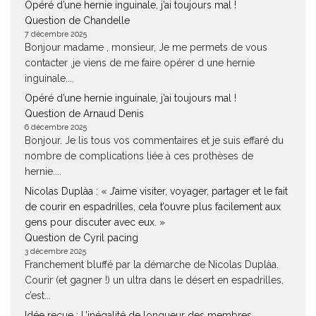
Opéré d’une hernie inguinale, j’ai toujours mal !
Question de Chandelle
7 décembre 2025
Bonjour madame , monsieur, Je me permets de vous
contacter ,je viens de me faire opérer d une hernie
inguinale....
Opéré d’une hernie inguinale, j’ai toujours mal !
Question de Arnaud Denis
6 décembre 2025
Bonjour. Je lis tous vos commentaires et je suis effaré du
nombre de complications liée à ces prothèses de
hernie....
Nicolas Duplàa : « J’aime visiter, voyager, partager et le fait
de courir en espadrilles, cela t’ouvre plus facilement aux
gens pour discuter avec eux. »
Question de Cyril pacing
3 décembre 2025
Franchement bluffé par la démarche de Nicolas Duplàa.
Courir (et gagner !) un ultra dans le désert en espadrilles,
c’est...
Idée reçue : L’inégalité de longueur des membres