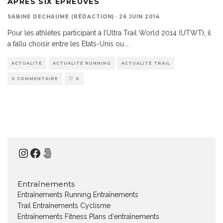
APRÈS SIX ÉPREUVES
SABINE DECHAUME (RÉDACTION)
·
26 JUIN 2014
Pour les athlètes participant à l’Ultra Trail World 2014 (UTWT), il
a fallu choisir entre les Etats-Unis ou
...
ACTUALITÉ
ACTUALITÉ RUNNING
ACTUALITÉ TRAIL
0 COMMENTAIRE
0
Instagram
Facebook
500px
Entraînements
Entraînements Running
Entraînements
Trail
Entraînements Cyclisme
Entraînements Fitness
Plans d'entraînements