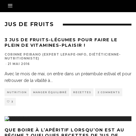
JUS DE FRUITS
3 JUS DE FRUITS-LÉGUMES POUR FAIRE LE
PLEIN DE VITAMINES-PLAISIR !
CORINNE PEIRANO (EXPERT LEPAPE-INFO, DIÉTÉTICIENNE-
NUTRITIONNISTE)
·
21 MAI 2016
Avec le mois de mai, on entre dans un préambule estival et pour
retrouver de la vitalité à
...
NUTRITION
MANGER ÉQUILIBRÉ
RECETTES
2 COMMENTS
3
QUE BOIRE À L’APÉRITIF LORSQU’ON EST AU
RÉGIME ? QUELQUES RECETTES DE JUS DE