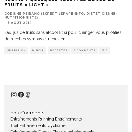
FRUITS « LIGHT »
CORINNE PEIRANO (EXPERT LEPAPE-INFO, DIÉTÉTICIENNE-
NUTRITIONNISTE)
·
8 AOÛT 2014
Eau, jus de fruits sans alcool Et si pour changer, vous profitiez
de recettes sympas et riches en
...
NUTRITION
MINCIR
RECETTES
3 COMMENTS
3
Instagram
Facebook
500px
Entraînements
Entraînements Running
Entraînements
Trail
Entraînements Cyclisme