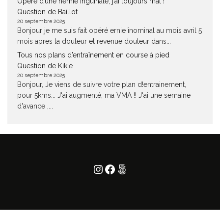
Opéré d’une hernie inguinale, j’ai toujours mal !
Question de Baillot
20 septembre 2025
Bonjour je me suis fait opéré ernie înominal au mois avril 5
mois apres la douleur et revenue douleur dans...
Tous nos plans d’entraînement en course à pied
Question de Kikie
20 septembre 2025
Bonjour, Je viens de suivre votre plan d!entrainement,
pour 5kms... J'ai augmenté, ma VMA !! J'ai une semaine
d'avance ,...
Instagram
Facebook
500px