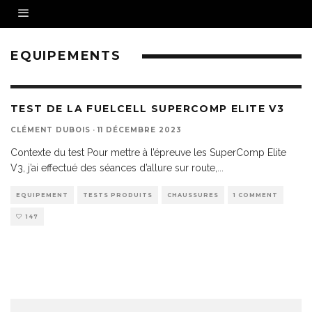
EQUIPEMENTS
TEST DE LA FUELCELL SUPERCOMP ELITE V3
CLÉMENT DUBOIS
·
11 DÉCEMBRE 2023
Contexte du test Pour mettre à l’épreuve les SuperComp Elite
V3, j’ai effectué des séances d’allure sur route,
...
EQUIPEMENT
TESTS PRODUITS
CHAUSSURES
1 COMMENT
147