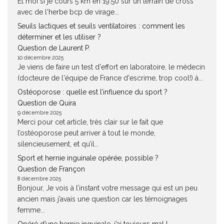
Et moi si je cours 5 km en 19.50 sur un terrain de cross
avec de l'herbe bcp de virage...
Seuils lactiques et seuils ventilatoires : comment les
déterminer et les utiliser ?
Question de Laurent P.
10 décembre 2025
Je viens de faire un test d'effort en laboratoire, le médecin
(docteure de l'équipe de France d'escrime, trop cool!) à...
Ostéoporose : quelle est l’influence du sport ?
Question de Quira
9 décembre 2025
Merci pour cet article, très clair sur le fait que
l’ostéoporose peut arriver à tout le monde,
silencieusement, et qu’il...
Sport et hernie inguinale opérée, possible ?
Question de Françon
8 décembre 2025
Bonjour, Je vois à l’instant votre message qui est un peu
ancien mais j’avais une question car les témoignages
femme...