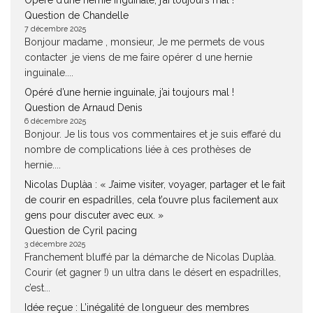
Opéré d’une hernie inguinale, j’ai toujours mal !
Question de Chandelle
7 décembre 2025
Bonjour madame , monsieur, Je me permets de vous
contacter ,je viens de me faire opérer d une hernie
inguinale....
Opéré d’une hernie inguinale, j’ai toujours mal !
Question de Arnaud Denis
6 décembre 2025
Bonjour. Je lis tous vos commentaires et je suis effaré du
nombre de complications liée à ces prothèses de
hernie....
Nicolas Duplàa : « J’aime visiter, voyager, partager et le fait
de courir en espadrilles, cela t’ouvre plus facilement aux
gens pour discuter avec eux. »
Question de Cyril pacing
3 décembre 2025
Franchement bluffé par la démarche de Nicolas Duplàa.
Courir (et gagner !) un ultra dans le désert en espadrilles,
c’est...
Idée reçue : L’inégalité de longueur des membres