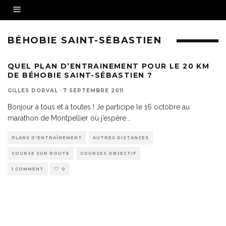
BÉHOBIE SAINT-SÉBASTIEN
QUEL PLAN D’ENTRAINEMENT POUR LE 20 KM
DE BÉHOBIE SAINT-SÉBASTIEN ?
GILLES DORVAL
·
7 SEPTEMBRE 2011
Bonjour à tous et à toutes ! Je participe le 16 octobre au
marathon de Montpellier où j’espère
...
PLANS D'ENTRAÎNEMENT
AUTRES DISTANCES
COURSE SUR ROUTE
COURSES OBJECTIF
1 COMMENT
0