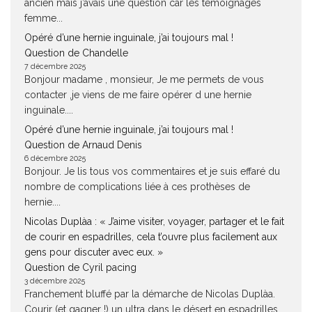
ancien mais j’avais une question car les témoignages
femme...
Opéré d’une hernie inguinale, j’ai toujours mal !
Question de Chandelle
7 décembre 2025
Bonjour madame , monsieur, Je me permets de vous
contacter ,je viens de me faire opérer d une hernie
inguinale....
Opéré d’une hernie inguinale, j’ai toujours mal !
Question de Arnaud Denis
6 décembre 2025
Bonjour. Je lis tous vos commentaires et je suis effaré du
nombre de complications liée à ces prothèses de
hernie....
Nicolas Duplàa : « J’aime visiter, voyager, partager et le fait
de courir en espadrilles, cela t’ouvre plus facilement aux
gens pour discuter avec eux. »
Question de Cyril pacing
3 décembre 2025
Franchement bluffé par la démarche de Nicolas Duplàa.
Courir (et gagner !) un ultra dans le désert en espadrilles,