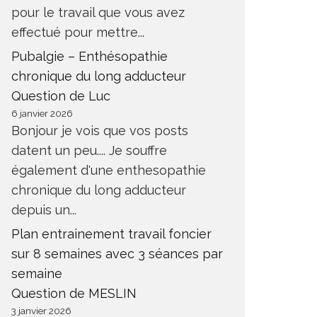
pour le travail que vous avez
effectué pour mettre...
Pubalgie – Enthésopathie
chronique du long adducteur
Question de Luc
6 janvier 2026
Bonjour je vois que vos posts
datent un peu.... Je souffre
également d'une enthesopathie
chronique du long adducteur
depuis un...
Plan entrainement travail foncier
sur 8 semaines avec 3 séances par
semaine
UBER ROCK
LA COM
Question de MESLIN
ONTAGNE
MONTAGNE
3 janvier 2026