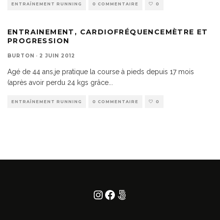
ENTRAÎNEMENT RUNNING
0 COMMENTAIRE
0
ENTRAINEMENT, CARDIOFRÉQUENCEMÈTRE ET
PROGRESSION
BURTON
·
2 JUIN 2012
Agé de 44 ans,je pratique la course à pieds depuis 17 mois
(après avoir perdu 24 kgs grâce
...
ENTRAÎNEMENT RUNNING
0 COMMENTAIRE
0
Instagram
Facebook
500px