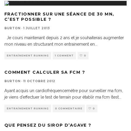
FRACTIONNER SUR UNE SÉANCE DE 30 MN,
C’EST POSSIBLE ?
BURTON
·
1 JUILLET 2013
Je cours maintenant depuis 2 ans et je souhaiterais augmenter
mon niveau en structurant mon entrainement en
...
ENTRAÎNEMENT RUNNING
1 COMMENT
0
COMMENT CALCULER SA FCM ?
BURTON
·
11 OCTOBRE 2012
Ayant acquis un cardiofréquencemètre pour surveiller ma fcm,
je viens d’effectuer le test de terrain pour établir ma fcm (test
...
ENTRAÎNEMENT RUNNING
0 COMMENTAIRE
0
QUE PENSEZ DU SIROP D’AGAVE ?