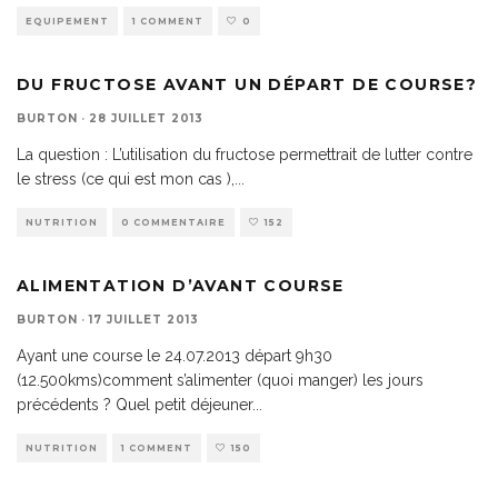
EQUIPEMENT
1 COMMENT
0
DU FRUCTOSE AVANT UN DÉPART DE COURSE?
BURTON
·
28 JUILLET 2013
La question : L’utilisation du fructose permettrait de lutter contre
le stress (ce qui est mon cas ),
...
NUTRITION
0 COMMENTAIRE
152
ALIMENTATION D’AVANT COURSE
BURTON
·
17 JUILLET 2013
Ayant une course le 24.07.2013 départ 9h30
(12.500kms)comment s’alimenter (quoi manger) les jours
précédents ? Quel petit déjeuner
...
NUTRITION
1 COMMENT
150