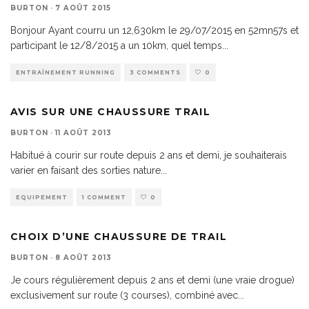
BURTON
·
7 AOÛT 2015
Bonjour Ayant courru un 12,630km le 29/07/2015 en 52mn57s et
participant le 12/8/2015 a un 10km, quel temps
...
ENTRAÎNEMENT RUNNING
3 COMMENTS
0
AVIS SUR UNE CHAUSSURE TRAIL
BURTON
·
11 AOÛT 2013
Habitué à courir sur route depuis 2 ans et demi, je souhaiterais
varier en faisant des sorties nature
...
EQUIPEMENT
1 COMMENT
0
CHOIX D’UNE CHAUSSURE DE TRAIL
BURTON
·
8 AOÛT 2013
Je cours régulièrement depuis 2 ans et demi (une vraie drogue)
exclusivement sur route (3 courses), combiné avec
...