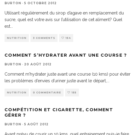
BURTON
·
5 OCTOBRE 2012
Utilisant régulièrement du sirop d’agave en remplacement du
sucre, quel est votre avis sur l’utilisation de cet aliment? Quel
est
...
NUTRITION
3 COMMENTS
154
COMMENT S’HYDRATER AVANT UNE COURSE ?
BURTON
·
20 AOÛT 2012
Comment m’hydrater juste avant une course (10 kms) pour éviter
les problèmes d’envies d’uriner juste avant le départ,
...
NUTRITION
0 COMMENTAIRE
155
COMPÉTITION ET CIGARETTE, COMMENT
GÉRER ?
BURTON
·
5 AOÛT 2012
Ayant prévu de courir un 10 kms, quel entrainement puis-je faire